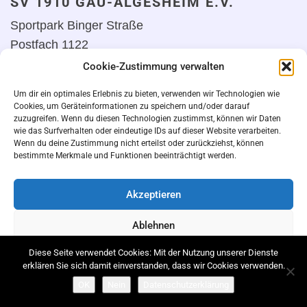
SV 1910 GAU-ALGESHEIM E.V.
Sportpark Binger Straße
Postfach 1122
55435 Gau-Algesheim
Cookie-Zustimmung verwalten
Um dir ein optimales Erlebnis zu bieten, verwenden wir Technologien wie
Cookies, um Geräteinformationen zu speichern und/oder darauf
zuzugreifen. Wenn du diesen Technologien zustimmst, können wir Daten
KONTAKT
wie das Surfverhalten oder eindeutige IDs auf dieser Website verarbeiten.
Wenn du deine Zustimmung nicht erteilst oder zurückziehst, können
Telefon:
bestimmte Merkmale und Funktionen beeinträchtigt werden.
Akzeptieren
E-MAIL
Ablehnen
Diese Seite verwendet Cookies: Mit der Nutzung unserer Dienste
TRAININGSZEITEN
Einstellungen ansehen
erklären Sie sich damit einverstanden, dass wir Cookies verwenden.
OK
Nein
Datenschutzerklärung
Cookie-Richtlinie
Datenschutz
Impressum
SAISONSTART
Zum Angebot aller Gruppen: