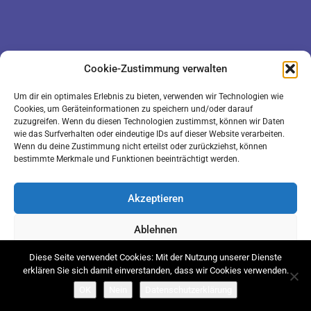
DATENSCHUTZ
KONTAKT
Cookie-Zustimmung verwalten
IMPRESSUM
COOKIE-RICHTLINIE (EU)
Um dir ein optimales Erlebnis zu bieten, verwenden wir Technologien wie
Cookies, um Geräteinformationen zu speichern und/oder darauf
zuzugreifen. Wenn du diesen Technologien zustimmst, können wir Daten
wie das Surfverhalten oder eindeutige IDs auf dieser Website verarbeiten.
Wenn du deine Zustimmung nicht erteilst oder zurückziehst, können
bestimmte Merkmale und Funktionen beeinträchtigt werden.
Akzeptieren
LOGIN
Ablehnen
Diese Seite verwendet Cookies: Mit der Nutzung unserer Dienste
Einstellungen ansehen
erklären Sie sich damit einverstanden, dass wir Cookies verwenden.
OK
Nein
Datenschutzerklärung
Cookie-Richtlinie
Datenschutz
Impressum