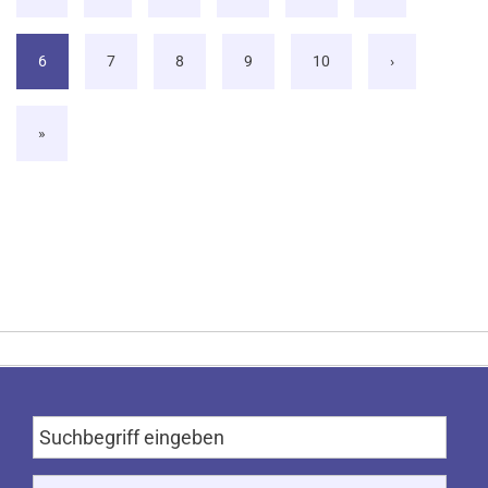
6
7
8
9
10
›
»