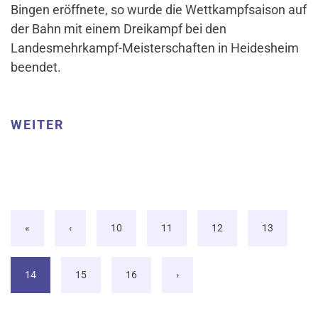
Bingen eröffnete, so wurde die Wettkampfsaison auf
der Bahn mit einem Dreikampf bei den
Landesmehrkampf-Meisterschaften in Heidesheim
beendet.
WEITER
«
‹
10
11
12
13
14
15
16
›